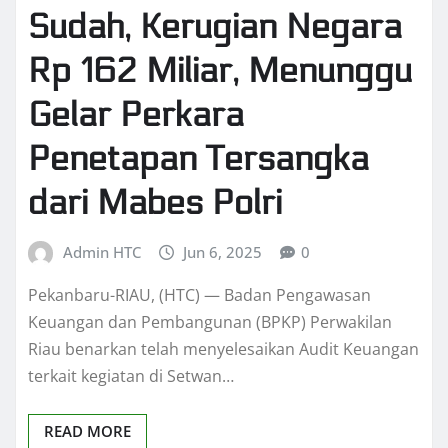
Sudah, Kerugian Negara
Rp 162 Miliar, Menunggu
Gelar Perkara
Penetapan Tersangka
dari Mabes Polri
Admin HTC
Jun 6, 2025
0
Pekanbaru-RIAU, (HTC) — Badan Pengawasan
Keuangan dan Pembangunan (BPKP) Perwakilan
Riau benarkan telah menyelesaikan Audit Keuangan
terkait kegiatan di Setwan…
READ MORE