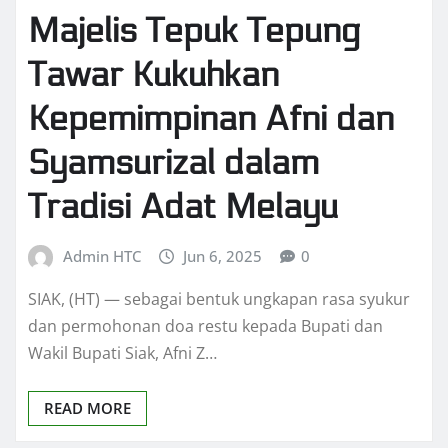
Majelis Tepuk Tepung
Tawar Kukuhkan
Kepemimpinan Afni dan
Syamsurizal dalam
Tradisi Adat Melayu
Admin HTC
Jun 6, 2025
0
SIAK, (HT) — sebagai bentuk ungkapan rasa syukur
dan permohonan doa restu kepada Bupati dan
Wakil Bupati Siak, Afni Z…
READ MORE