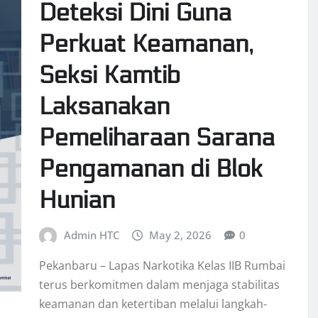
Deteksi Dini Guna
Perkuat Keamanan,
Seksi Kamtib
Laksanakan
Pemeliharaan Sarana
Pengamanan di Blok
Hunian
Admin HTC
May 2, 2026
0
Pekanbaru – Lapas Narkotika Kelas IIB Rumbai
terus berkomitmen dalam menjaga stabilitas
keamanan dan ketertiban melalui langkah-