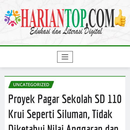
Skip
to
content
UNCATEGORIZED
Proyek Pagar Sekolah SD 110
Krui Seperti Siluman, Tidak
Diketahui Nilai Anggaran dan