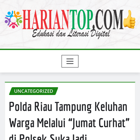
Skip
to
content
UNCATEGORIZED
Polda Riau Tampung Keluhan
Warga Melalui “Jumat Curhat”
di Polsek Suka Jadi