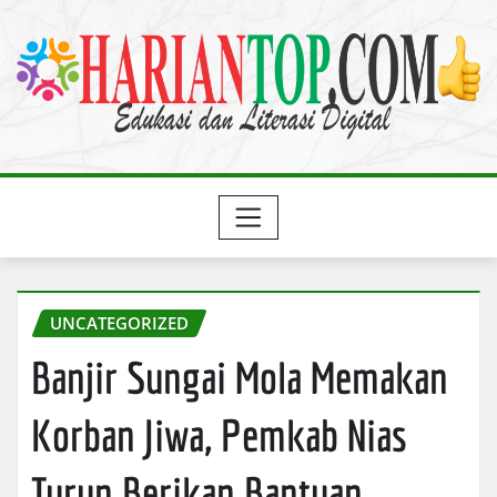
Skip
to
content
UNCATEGORIZED
Banjir Sungai Mola Memakan
Korban Jiwa, Pemkab Nias
Turun Berikan Bantuan