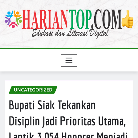
Skip
to
content
UNCATEGORIZED
Bupati Siak Tekankan
Disiplin Jadi Prioritas Utama,
Lantik 3.054 Honorer Menjadi