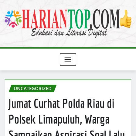
Skip
to
content
UNCATEGORIZED
Jumat Curhat Polda Riau di
Polsek Limapuluh, Warga
Sampaikan Aspirasi Soal Lalu