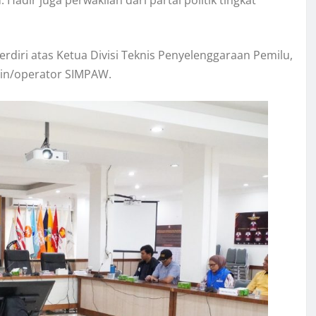
Hadir juga perwakilan dari partai politik tingkat
rdiri atas Ketua Divisi Teknis Penyelenggaraan Pemilu,
min/operator SIMPAW.