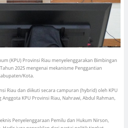
um (KPU) Provinsi Riau menyelenggarakan Bimbingan
 3 Tahun 2025 mengenai mekanisme Penggantian
Kabupaten/Kota.
si Riau dan diikuti secara campuran (hybrid) oleh KPU
g Anggota KPU Provinsi Riau, Nahrawi, Abdul Rahman,
n Teknis Penyelenggaraan Pemilu dan Hukum Nirson,