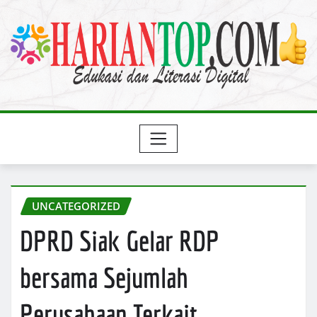
Skip
to
content
UNCATEGORIZED
DPRD Siak Gelar RDP
bersama Sejumlah
Perusahaan Terkait