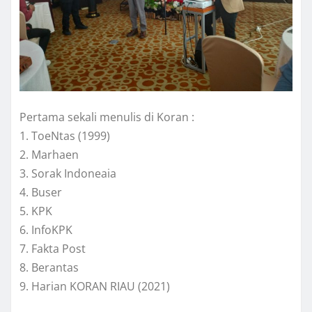
Pertama sekali menulis di Koran :
1. ToeNtas (1999)
2. Marhaen
3. Sorak Indoneaia
4. Buser
5. KPK
6. InfoKPK
7. Fakta Post
8. Berantas
9. Harian KORAN RIAU (2021)