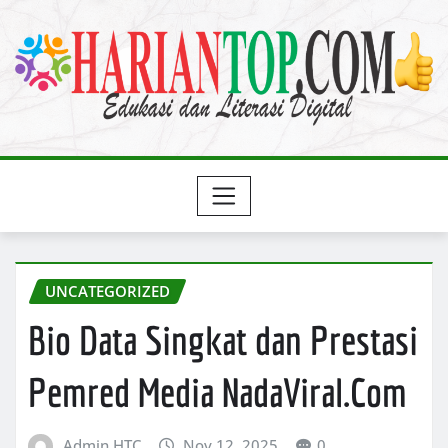
Skip
to
content
UNCATEGORIZED
Bio Data Singkat dan Prestasi
Pemred Media NadaViral.Com
Admin HTC
Nov 12, 2025
0