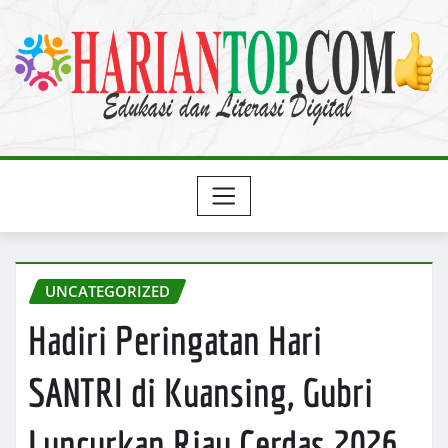
Skip
to
content
UNCATEGORIZED
Hadiri Peringatan Hari
SANTRI di Kuansing, Gubri
Luncurkan Riau Cerdas 2026