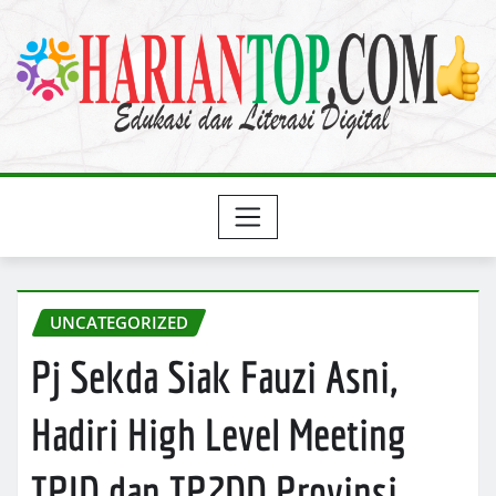
Skip
to
content
UNCATEGORIZED
Pj Sekda Siak Fauzi Asni,
Hadiri High Level Meeting
TPID dan TP2DD Provinsi