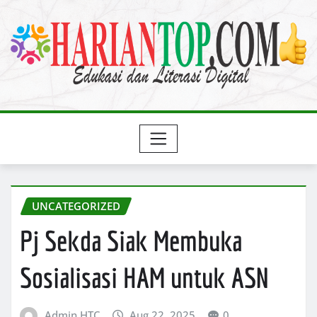
Skip
to
content
UNCATEGORIZED
Pj Sekda Siak Membuka
Sosialisasi HAM untuk ASN
Admin HTC
Aug 22, 2025
0