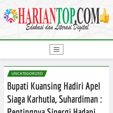
Skip
to
content
UNCATEGORIZED
Bupati Kuansing Hadiri Apel
Siaga Karhutla, Suhardiman :
Pentingnya Sinergi Hadapi