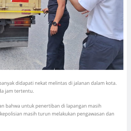
anyak didapati nekat melintas di jalanan dalam kota.
da jam tertentu.
n bahwa untuk penertiban di lapangan masih
 kepolisian masih turun melakukan pengawasan dan