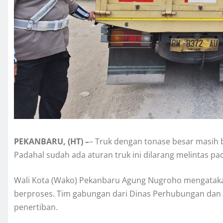
PEKANBARU, (HT) –
– Truk dengan tonase besar masih b
Padahal sudah ada aturan truk ini dilarang melintas pa
Wali Kota (Wako) Pekanbaru Agung Nugroho mengataka
berproses. Tim gabungan dari Dinas Perhubungan dan
penertiban.