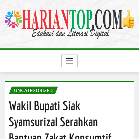
Skip
to
content
UNCATEGORIZED
Wakil Bupati Siak
Syamsurizal Serahkan
Bantuan Zakat Konsumtif