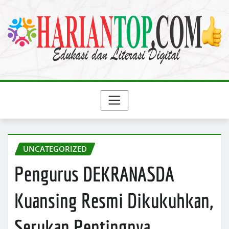
Skip
to
content
UNCATEGORIZED
Pengurus DEKRANASDA
Kuansing Resmi Dikukuhkan,
Serukan Pentingnya