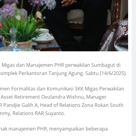
KK Migas dan Manajemen PHR perwakilan Sumbagut di
k, Komplek Perkantoran Tanjung Agung. Sabtu (14/6/2025).
emen Formalitas dan Komunikasi SKK Migas Perwakilan
sset Retirement Ovulandra Wishnu, Manager
R Pandjie Galih A, Head of Relations Zona Rokan South
emmy, Relations RAR Suyanto.
 pihak manajemen PHR, menyampaikan beberapa