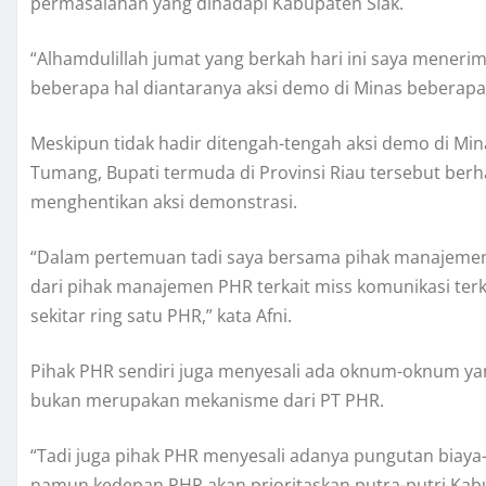
permasalahan yang dihadapi Kabupaten Siak.
“Alhamdulillah jumat yang berkah hari ini saya mene
beberapa hal diantaranya aksi demo di Minas beberapa w
Meskipun tidak hadir ditengah-tengah aksi demo di Mi
Tumang, Bupati termuda di Provinsi Riau tersebut be
menghentikan aksi demonstrasi.
“Dalam pertemuan tadi saya bersama pihak manajemen
dari pihak manajemen PHR terkait miss komunikasi terk
sekitar ring satu PHR,” kata Afni.
Pihak PHR sendiri juga menyesali ada oknum-oknum yan
bukan merupakan mekanisme dari PT PHR.
“Tadi juga pihak PHR menyesali adanya pungutan biaya
namun kedepan PHR akan prioritaskan putra-putri Kabupa