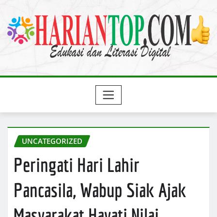
Skip
to
content
UNCATEGORIZED
Peringati Hari Lahir
Pancasila, Wabup Siak Ajak
Masyarakat Hayati Nilai