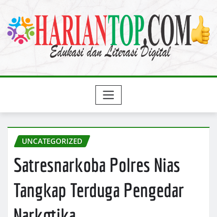
Skip
to
content
UNCATEGORIZED
Satresnarkoba Polres Nias
Tangkap Terduga Pengedar
Narkotika