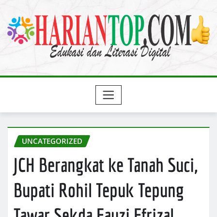
Skip
to
content
UNCATEGORIZED
JCH Berangkat ke Tanah Suci,
Bupati Rohil Tepuk Tepung
Tawar Sekda Fauzi Efrizal