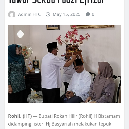
Admin HTC
May 15, 2025
0
Rohil, (HT) —
Bupati Rokan Hilir (Rohil) H Bistamam
didampingi isteri Hj Basyariah melakukan tepuk