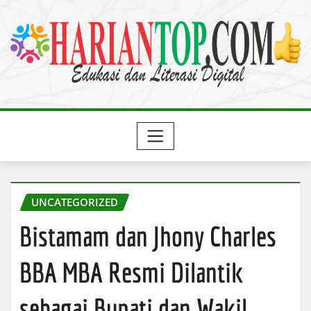
Skip
to
content
UNCATEGORIZED
Bistamam dan Jhony Charles
BBA MBA Resmi Dilantik
sebagai Bupati dan Wakil