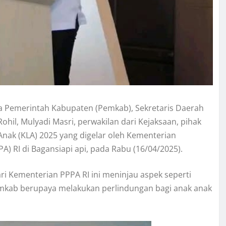
a Pemerintah Kabupaten (Pemkab), Sekretaris Daerah
da Rohil, Mulyadi Masri, perwakilan dari Kejaksaan, pihak
Anak (KLA) 2025 yang digelar oleh Kementerian
RI di Bagansiapi api, pada Rabu (16/04/2025).
dari Kementerian PPPA RI ini meninjau aspek seperti
emkab berupaya melakukan perlindungan bagi anak anak