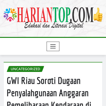
Skip
to
content
UNCATEGORIZED
GWI Riau Soroti Dugaan
Penyalahgunaan Anggaran
Pemeliharaan Kendaraan di