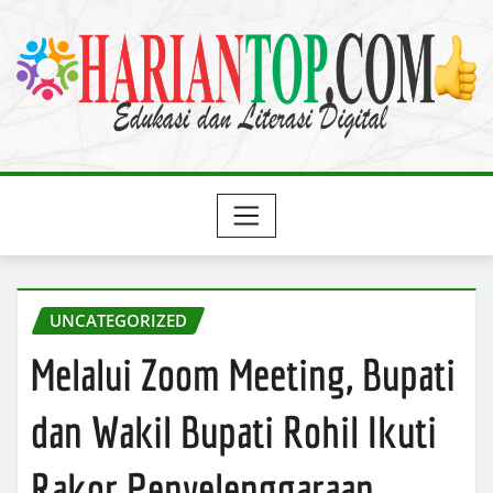
Skip
to
content
UNCATEGORIZED
Melalui Zoom Meeting, Bupati
dan Wakil Bupati Rohil Ikuti
Rakor Penyelenggaraan