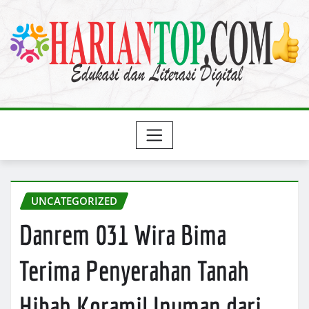
Skip
to
content
UNCATEGORIZED
Danrem 031 Wira Bima
Terima Penyerahan Tanah
Hibah Koramil Inuman dari