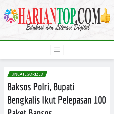
Skip
to
content
UNCATEGORIZED
Baksos Polri, Bupati
Bengkalis Ikut Pelepasan 100
Paket Bansos