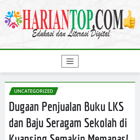
Skip
to
content
UNCATEGORIZED
Dugaan Penjualan Buku LKS
dan Baju Seragam Sekolah di
Kuansing Semakin Memanas!