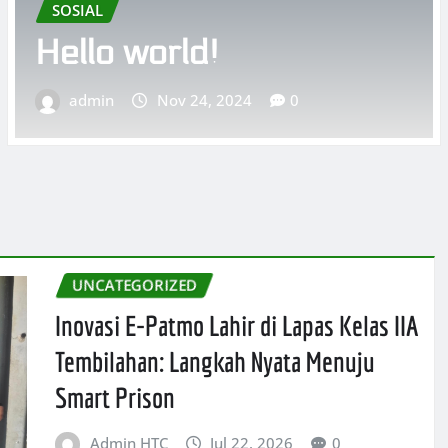
Lapangan Benteng
Medan, Ajak Media
Berpartisipasi
admin
Nov 24, 2024
0
UNCATEGORIZED
Inovasi E-Patmo Lahir di Lapas Kelas IIA
Tembilahan: Langkah Nyata Menuju
Smart Prison
Admin HTC
Jul 22, 2026
0