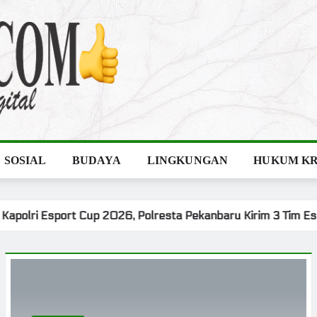
SOSIAL
BUDAYA
LINGKUNGAN
HUKUM KR
im Esport Bertarung di Kapolda Riau Cup
Lapas Na
POLITIK
SOSIAL
KPU Gelar KPU RUN di