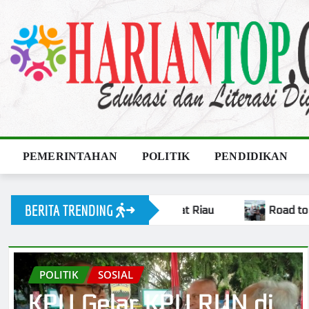
Skip
to
content
PEMERINTAHAN
POLITIK
PENDIDIKAN
BERITA TRENDING
ad to Kapolri Esport Cup 2026, Polresta Pekanbaru Kirim 3 T