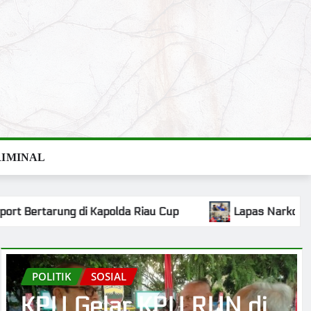
IMINAL
rkotika Rumbai Gelar Assessment ODHA dan NAPZA bagi Wa